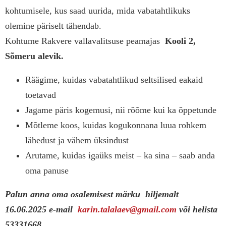
kohtumisele, kus saad uurida, mida vabatahtlikuks
olemine päriselt tähendab.
Kohtume Rakvere vallavalitsuse peamajas
Kooli 2,
Sõmeru alevik.
Räägime, kuidas vabatahtlikud seltsilised eakaid
toetavad
Jagame päris kogemusi, nii rõõme kui ka õppetunde
Mõtleme koos, kuidas kogukonnana luua rohkem
lähedust ja vähem üksindust
Arutame, kuidas igaüks meist – ka sina – saab anda
oma panuse
Palun anna oma osalemisest märku hiljemalt
16.06.2025 e-mail
karin.talalaev@gmail.
com
või helista
53331668.