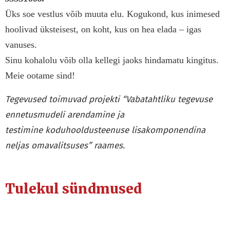
Üks soe vestlus võib muuta elu. Kogukond, kus inimesed
hoolivad üksteisest, on koht, kus on hea elada – igas
vanuses.
Sinu kohalolu võib olla kellegi jaoks hindamatu kingitus.
Meie ootame sind!
T
egevused toimuvad p
rojekti “Vabatahtliku tegevuse
ennetusmudeli arendamine ja
testimine koduhooldusteenuse lisakomponendina
neljas omavalitsuses”
raames.
Tulekul sündmused