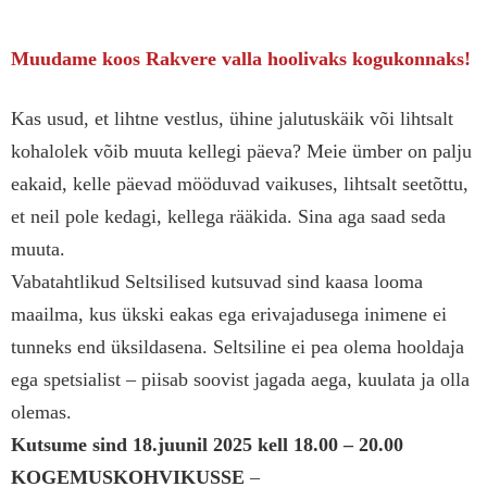
Muudame koos Rakvere valla hoolivaks kogukonnaks!
Kas usud, et lihtne vestlus, ühine jalutuskäik või lihtsalt
kohalolek võib muuta kellegi päeva? Meie ümber on palju
eakaid, kelle päevad mööduvad vaikuses, lihtsalt seetõttu,
et neil pole kedagi, kellega rääkida. Sina aga saad seda
muuta.
Vabatahtlikud Seltsilised kutsuvad sind kaasa looma
maailma, kus ükski eakas ega erivajadusega inimene ei
tunneks end üksildasena. Seltsiline ei pea olema hooldaja
ega spetsialist – piisab soovist jagada aega, kuulata ja olla
olemas.
Kutsume sind 18.juunil 2025 kell 18.00 – 20.00
KOGEMUSKOHVIKUSSE
–