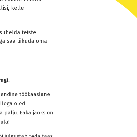
isi, kelle
suhelda teiste
ega saa liikuda oma
mgi.
, endine töökaaslane
llega oled
a palju. Eaka jaoks on
uula!
õi julgustab teda taas