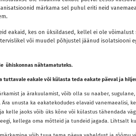
anisatsioonid märkama sel puhul eriti neid vanemaeal
sem.
id eakaid, kes on üksildased, kellel ei ole võimalust 
tervislikel või muudel põhjustel jäänud isolatsiooni 
e ühiskonnas nähtamatuteks.
a tuttavale eakale või külasta teda eakate päeval ja hilje
rkamist ja ärakuulamist, võib olla su naaber, sugulane
. Ära unusta ka eakatekodudes elavaid vanemaealisi, ke
a kelle jaoks võib üks kõne või külastus tähendada väg
keegi, kellega oma mõtteid ja tundeid jagada. Lihtsalt k
 ja märkamine võib tuua tema päeva vaheldust ja rõõmu v