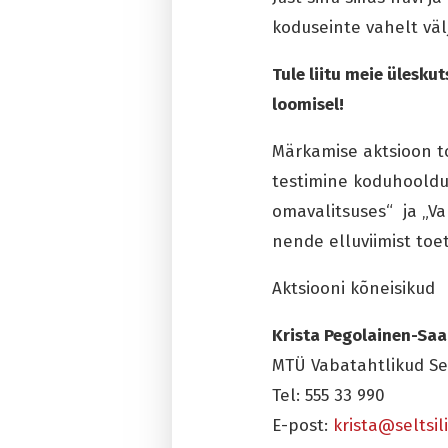
koduseinte vahelt väl
Tule liitu meie ülesk
loomisel!
Märkamise aktsioon t
testimine koduhoold
omavalitsuses“ ja „Va
nende elluviimist toet
Aktsiooni kõneisikud
Krista Pegolainen-Saa
MTÜ Vabatahtlikud Sel
Tel: 555 33 990
E-post:
krista@seltsil