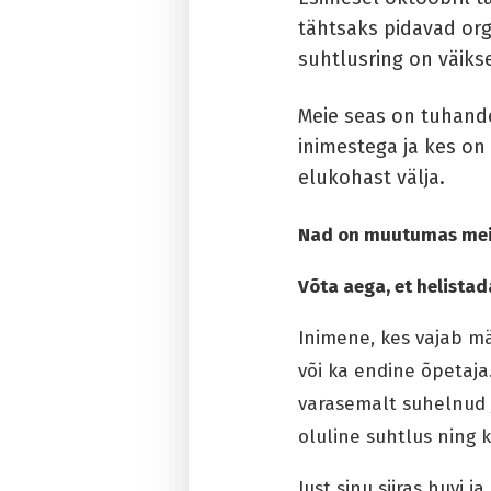
tähtsaks pidavad org
suhtlusring on väik
Meie seas on tuhande
inimestega ja kes on 
elukohast välja.
Nad on muutumas mei
Võta aega, et helistad
Inimene, kes vajab mä
või ka endine õpetaja
varasemalt suhelnud j
oluline suhtlus ning 
Just sinu siiras huvi