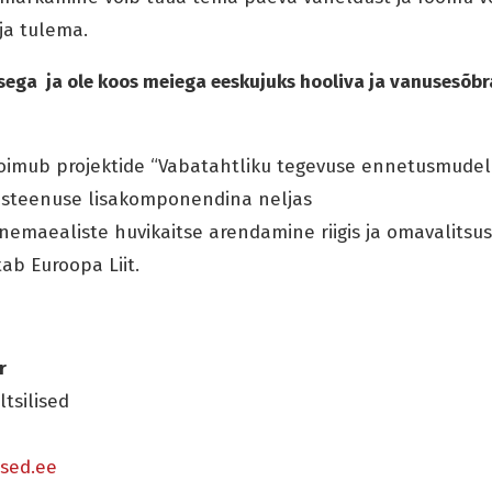
ja tulema.
utsega ja ole koos meiega eeskujuks hooliva ja vanusesõb
oimub projektide “Vabatahtliku tegevuse ennetusmudel
usteenuse lisakomponendina neljas
nemaealiste huvikaitse arendamine riigis ja omavalitsu
ab Euroopa Liit.
r
tsilised
ised.ee