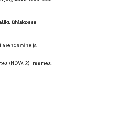
raliku ühiskonna
i arendamine ja
stes (NOVA 2)“ raames.