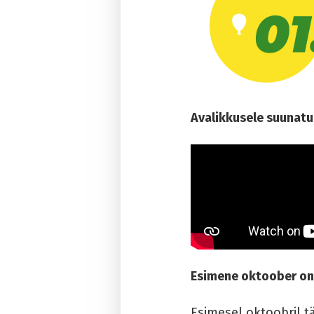
Avalikkusele suunatu
Esimene oktoober on 
Esimesel oktoobril t