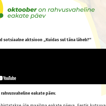
d sotsiaalne aktsioon
„Kuidas sul täna läheb?“
rahvusvaheline eakate päev.
ähistatakse üle maailma eakate päeva. Eestis kutsuv