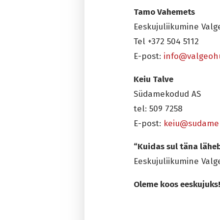
Tamo Vahemets
Eeskujuliikumine Valg
Tel +372 504 5112
E-post:
info@valgeoh
Keiu Talve
Südamekodud AS
tel: 509 7258
E-post:
keiu@sudame
“Kuidas sul täna lähe
Eeskujuliikumine Valg
Oleme koos eeskujuks