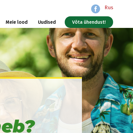
Rus
Meie lood
Uudised
Võta ühendust!