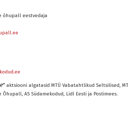
e õhupall eestvedaja
upall.ee
kodud.ee
b?”
aktsiooni algatasid MTÜ Vabatahtlikud Seltsilised, MT
e Õhupall, AS Südamekodud, Lidl Eesti ja Postimees.
!