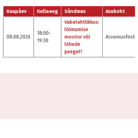
Kuupäev
Kellaaeg
Sündmus
Asukoht
Vabatahtlikkus:
lõimumise
18:00-
08.08.2026
mootor või
Arvamusfestiv
19:30
lõhede
peegel?